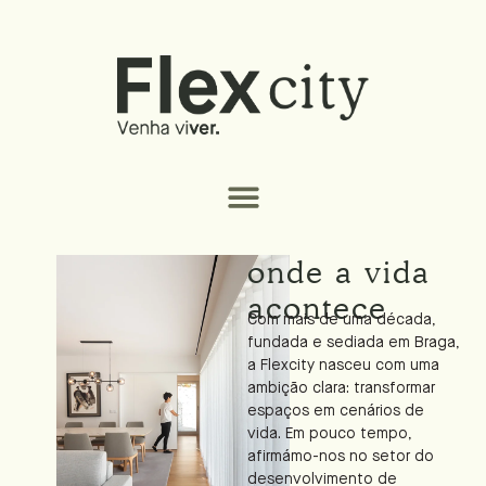
onde a vida
acontece
Com mais de uma década,
fundada e sediada em Braga,
a Flexcity nasceu com uma
ambição clara: transformar
espaços em cenários de
vida. Em pouco tempo,
afirmámo-nos no setor do
desenvolvimento de